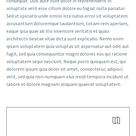
consequat. Duis aute irure dolor in reprehenderit in
voluptate velit esse cillum dolore eu fugiat nulla pariatur.
Sed ut spiciatis unde omnis iste natus error sit voluptatem
accusantium doloremque laudantium, totam rem aperiam,
eaque ipsa quae ab illo inventore veritatis et quasi
architecto beatae vitae dicta sunt explicabo. Nemo enim
ipsam voluptatem quia voluptas sit aspernatur aut odit aut
fugit, sed quia consequuntur magni dolores eos qui ratione
voluptatem sequi nesciunt. Neque porro quisquam est, qui
dolorem ipsum quia dolor sit amet, consectetur, adipisci
velit, sed quia non numquam eius modi tempora incidunt ut
labore et dolore magnam aliquam quaerat voluptatem.

