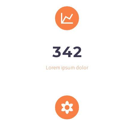


3
4
2
Lorem ipsum dolor

