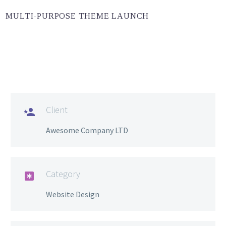
MULTI-PURPOSE THEME LAUNCH
Client

Awesome Company LTD
Category

Website Design