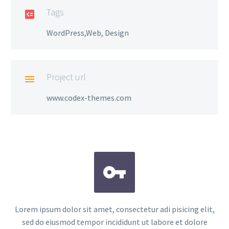
Tags

WordPress,Web, Design
Project url

www.codex-themes.com


Lorem ipsum dolor sit amet, consectetur adi pisicing elit,
sed do eiusmod tempor incididunt ut labore et dolore