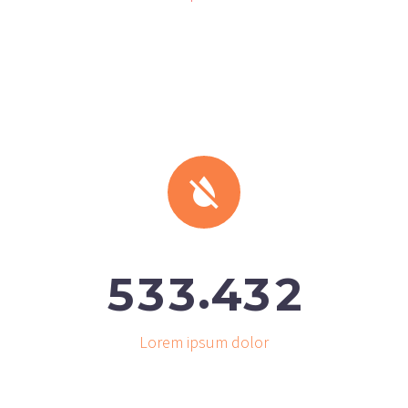


.
5
3
3
4
3
2
Lorem ipsum dolor