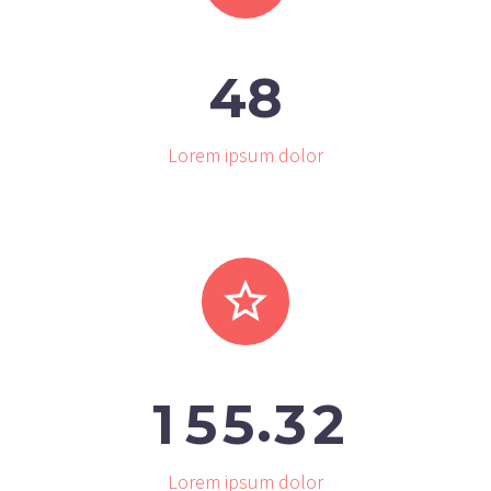
4
8
Lorem ipsum dolor


.
1
5
5
3
2
Lorem ipsum dolor