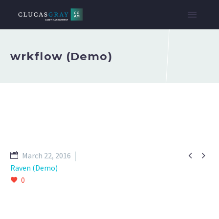
wrkflow (Demo)


March 22, 2016
Raven (Demo)
0