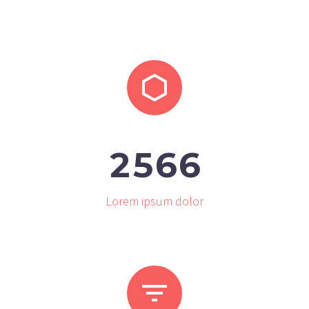


2
5
6
6
Lorem ipsum dolor

