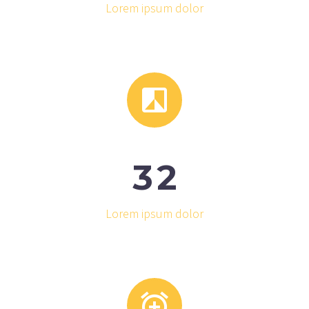
Lorem ipsum dolor


3
2
Lorem ipsum dolor

