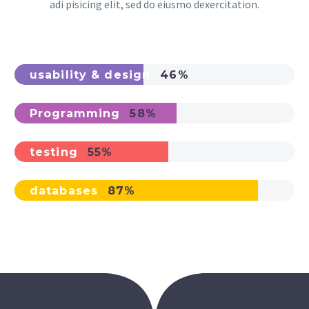
adi pisicing elit, sed do eiusmo dexercitation.
usability & design
46%
Programming
58%
testing
55%
databases
87%