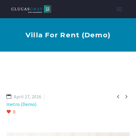
Villa For Rent (Demo)


April 27, 2016
metro (Demo)
0