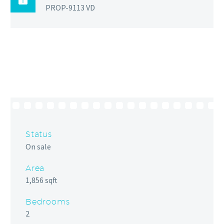

PROP-9113 VD
Status
On sale
Area
1,856 sqft
Bedrooms
2