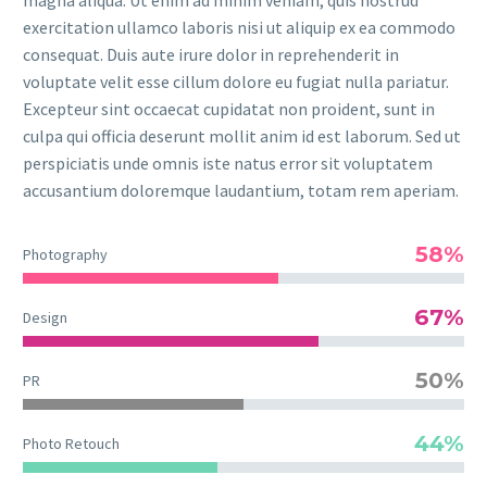
magna aliqua. Ut enim ad minim veniam, quis nostrud
exercitation ullamco laboris nisi ut aliquip ex ea commodo
consequat. Duis aute irure dolor in reprehenderit in
voluptate velit esse cillum dolore eu fugiat nulla pariatur.
Excepteur sint occaecat cupidatat non proident, sunt in
culpa qui officia deserunt mollit anim id est laborum. Sed ut
perspiciatis unde omnis iste natus error sit voluptatem
accusantium doloremque laudantium, totam rem aperiam.
58%
Photography
67%
Design
50%
PR
44%
Photo Retouch