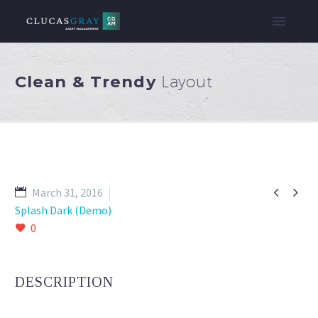
Clean & Trendy
Layout


March 31, 2016
Splash Dark (Demo)
0
DESCRIPTION