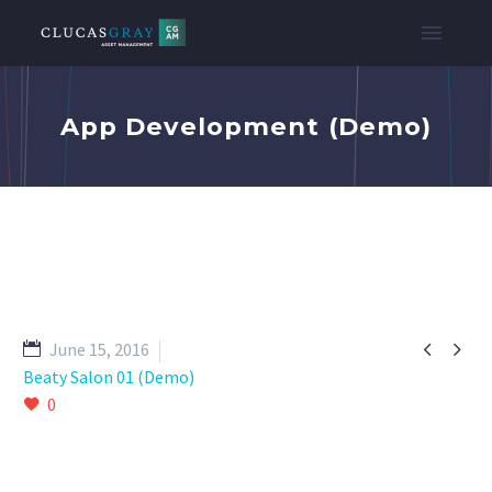
App Development (Demo)


June 15, 2016
Beaty Salon 01 (Demo)
0