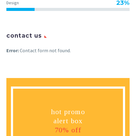
23%
Design
contact us
Error:
Contact form not found.
hot promo
alert box
70% off